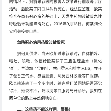
的情况下，对前来就医的被害人欧某进行输液等诊疗
活动，后欧某于同日14时许死亡，经法医鉴定，欧某
符合在患有冠心病的基础上，因发生药物过敏致急性
呼吸循环功能障碍死亡。2016年9月18日，何某到公
安机关投案自首。
忽略冠心病用药致过敏致死
据何某供述，当天欧某过来就诊时，自称怕冷、
呕吐、咳嗽，他便给欧某输了三瓶生理盐水（氯化
钠），里边加了柴胡针、林可霉素和维生素B6，并开
了藿香正气水、感冒胶囊、阿莫西林胶囊等口服药。
欧某输液输了一个多小时，输完后何某问她是否还觉
得冷，她说不冷，随即携带口服药离开诊所，孰知在
回单位的路上突然倒地身亡。
二、这些药不能这样用，警惕！