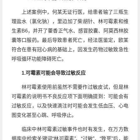
上述案例中，何某无证行医，给患者输了三瓶生
理盐水（氯化钠），里边加了柴胡针、林可霉素和维
生素B6，并开了藿香正气水、感冒胶囊、阿莫西林胶
囊等口服药。最后导致患者死亡，经法医鉴定，欧某
符合在患有冠心病的基础上，因发生药物过敏致急性
呼吸循环功能障碍死亡。
1.
可霉素可能会导致过敏反应
林可霉素使用前虽然不需要作过敏皮试，但是林
可霉素的说明书不良反应项下面明确提到：可能会有
过敏反应，以及快速滴注时可能会发生低血压、心电
图变化甚至心跳、呼吸停止。
临床中林可霉素过敏事件也时有发生，在万方数
据库中检索关键词“林可霉素”、“过敏”、“致死”后，能