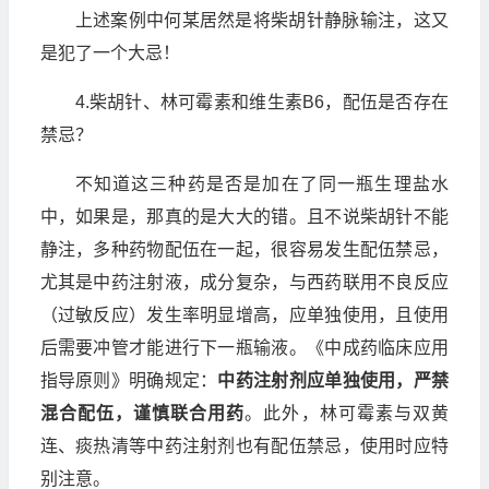
上述案例中何某居然是将柴胡针静脉输注，这又
是犯了一个大忌！
4.柴胡针、林可霉素和维生素B6，配伍是否存在
禁忌？
不知道这三种药是否是加在了同一瓶生理盐水
中，如果是，那真的是大大的错。且不说柴胡针不能
静注，多种药物配伍在一起，很容易发生配伍禁忌，
尤其是中药注射液，成分复杂，与西药联用不良反应
（过敏反应）发生率明显增高，应单独使用，且使用
后需要冲管才能进行下一瓶输液。《中成药临床应用
指导原则》明确规定：
中药注射剂应单独使用，严禁
混合配伍，谨慎联合用药
。此外，林可霉素与双黄
连、痰热清等中药注射剂也有配伍禁忌，使用时应特
别注意。