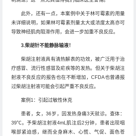
此外，还有一点，本案例中关于林可霉素的用量
未详细说明，如果林可霉素剂量太大或浓度太高亦可
导致神经肌肉阻滞作用，会进一步加重不良反应。
3.
柴胡针不能静脉输液！
柴胡注射液具有清热解表的功效，被广泛用于治
疗感冒、流行性感冒及疟疾等的发热。但关于柴胡注
射液不良反应的报告也在不断增加，CFDA也曾通报
过柴胡注射液可能会引起严重不良反应。
案例1：引起过敏性休克
患者，女，36岁，因发热身痛3天就诊。查体：
39℃。予柴胡注射液4mL肌注后2分钟，患者出现咽
喉部紧迫感，继而全身麻木、心慌、气促、面色苍