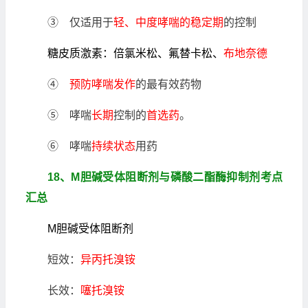
③ 仅适用于
轻、中度哮喘的稳定期
的控制
糖皮质激素：倍氯米松、氟替卡松、
布地奈德
④
预防哮喘发作
的最有效药物
⑤ 哮喘
长期
控制的
首选药
。
⑥ 哮喘
持续状态
用药
18、M胆碱受体阻断剂与磷酸二酯酶抑制剂考点
汇总
M胆碱受体阻断剂
短效：
异丙托溴铵
长效：
噻托溴铵