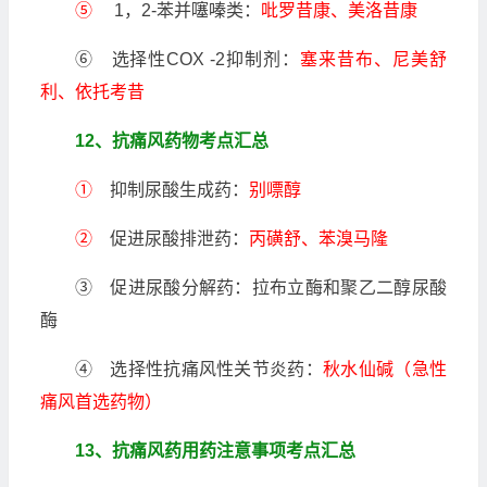
⑤
1，2-苯并噻嗪类：
吡罗昔康、美洛昔康
⑥ 选择性COX -2抑制剂：
塞来昔布、尼美舒
利、依托考昔
12、抗痛风药物考点汇总
①
抑制尿酸生成药：
别嘌醇
②
促进尿酸排泄药：
丙磺舒、苯溴马隆
③ 促进尿酸分解药：拉布立酶和聚乙二醇尿酸
酶
④ 选择性抗痛风性关节炎药：
秋水仙碱（急性
痛风首选药物）
13、抗痛风药用药注意事项考点汇总