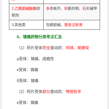
2.乙酰胆碱酯酶
抑
多
奈哌齐、
利
斯的明、
石
杉碱甲
制剂
3.其他类
包磷胆碱、
银杏注射液
8、镇痛药物分类考点汇总
（1）阿片受体
完全
激动药：
吗啡、哌替啶
μ受体：镇痛、成瘾性
κ受体：镇痛
δ受体：镇痛
（2）阿片受体
部分
激动药：
喷他佐辛
κ受体：镇痛