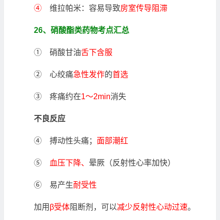
④
维拉帕米：容易导致
房室传导阻滞
26、硝酸酯类药物考点汇总
① 硝酸甘油
舌下含服
② 心绞痛
急性发作
的
首选
③ 疼痛约在
1～2min
消失
不良反应
④ 搏动性头痛；
面部潮红
⑤
血压下降、
晕厥（反射性心率加快）
⑥ 易产生
耐受性
加用
β受体
阻断剂，可以
减少反射性心动过速
。