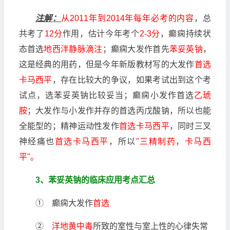
注解：
从2011年到2014年每年必考的内容
，总
共考了
12分
作用，估计今年考个
2-3分
，癫痫持续状
态首选
地西泮静脉滴注
；癫痫大发作首先
苯妥英钠
，
这是经典的用药，但是今年新版教材写的大发作
首选
卡马西平
，存在比较大的争议，如果考试出到这个考
试点，选苯妥英钠比较妥当；癫痫小发作首选
乙琥
胺
；大发作与小发作并存的首选丙戊酸钠，所以也能
全能型的；精神运动性发作
首选卡马西平
，同时三叉
神经痛也
首选卡马西平
，所以
"三精制药，卡马西
平"。
3、苯妥英钠的临床应用考点汇总
① 癫痫大发作
首选
②
洋地黄中毒
所致的室性与室上性的心律失常