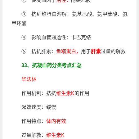
② 促凝血因子
活性：
酚磺乙胺
③ 抗纤维蛋白溶解：氨基己酸、氨甲苯酸、氨
甲环酸
④ 影响血管通透性：卡巴克络
⑤ 拮抗肝素：
鱼精蛋白，
用于
肝素
过量的解救
33、抗凝血药分类考点汇总
华法林
作用机制：拮抗
维生素K
的作用
起效速度：缓慢
作用特点：
体内有效
过量解救：
维生素K