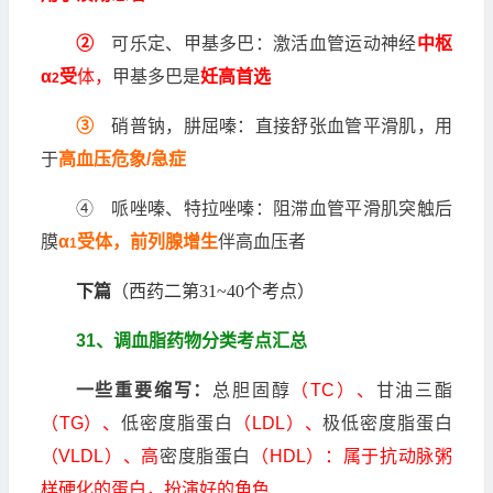
②
可乐定、甲基多巴：激活血管运动神经
中枢
α
受
体，
甲基多巴是
妊高首选
2
③
硝普钠，肼屈嗪：直接舒张血管平滑肌，用
于
高血压危象/急症
④ 哌唑嗪、特拉唑嗪：阻滞血管平滑肌突触后
膜
α
受体，前列腺增生
伴高血压者
1
下篇
（西药二第31~40个考点）
31、调血脂药物分类考点汇总
一些重要缩写：
总胆固醇
（TC）、
甘油三酯
（TG）、
低密度脂蛋白
（LDL）、
极低密度脂蛋白
（VLDL）、高
密度脂蛋白
（HDL）：属于抗动脉粥
样硬化的蛋白，扮演好的角色