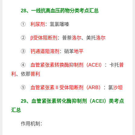
28、一线抗高血压药物分类考点汇总
①
利尿剂
：氢氯噻嗪
②
β受体阻断剂
：普萘
洛尔
、美托
洛尔
③
钙通道阻滞剂
：硝苯
地平
④
血管紧张素转换酶抑制剂（ACEI）
：卡托
普
利
、依那
普利
⑤
血管紧张素Ⅱ受体阻断剂（ARB）
：氯
沙坦
29、血管紧张素转化酶抑制剂（ACEI）类考点
汇总
作用机制：