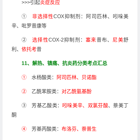
>>>引起
炎症反应
①
非选择性
COX抑制剂：阿司匹林、吲哚美
辛、吡罗昔康等
②
选择性
COX-2抑制剂：
塞来
昔布、
尼美
舒
利、
依托考
昔
11、解热、镇痛、抗炎药分类考点汇总
①
水杨酸类：
阿司匹林、贝诺酯
②
乙酰苯胺类：
对乙酰氨基酚
③ 芳基乙酸类：
吲哚美辛、双氯芬酸
、萘美丁
酮
④
芳基丙酸类：
布洛芬、萘普生