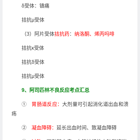
δ受体：镇痛
拮抗μ受体
（3）阿片受体
拮抗药
：
纳洛酮、烯丙吗啡
拮抗κ受体
拮抗δ受体
拮抗μ受体
9、阿司匹林不良反应考点汇总
①
胃肠道反应：
大剂量可引起消化道出血和溃
疡
②
凝血障碍：
延长出血时间、致凝血障碍