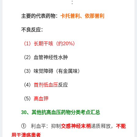
：
主要的代表药物：
卡托普利、依那普利
不良反应：
（1）长期干咳（约20%）
（2）血管神经性水肿
（3）味觉障碍（有金属味）
（4）
首剂低血压
反应
（5）
高血钾
30、其他抗高血压药物分类考点汇总
①
利血平：抑制
交感神经末梢
递质释放，
不能
用于溃疡患者