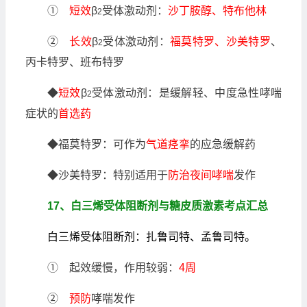
①
短效
β
受体激动剂：
沙丁胺醇、特布他林
2
②
长效
β
受体激动剂：
福莫特罗、沙美特罗
、
2
丙卡特罗、班布特罗
◆
短效
β
受体激动剂：是缓解轻、中度急性哮喘
2
症状的
首选药
◆福莫特罗：可作为
气道痉挛
的应急缓解药
◆沙美特罗：特别适用于
防治夜间哮喘
发作
17、白三烯受体阻断剂与糖皮质激素考点汇总
白三烯受体阻断剂：扎鲁司特、孟鲁司特。
① 起效缓慢，作用较弱：
4周
②
预防
哮喘发作