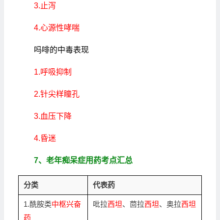
3.止泻
4.心源性哮喘
吗啡的中毒表现
1.呼吸抑制
2.针尖样瞳孔
3.血压下降
4.昏迷
7、老年痴呆症用药考点汇总
分类
代表药
1.酰胺类
中枢兴奋
吡拉
西坦
、茴拉
西坦
、奥拉
西坦
药