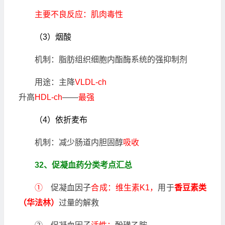
主要不良反应：肌肉毒性
（3）烟酸
机制：脂肪组织细胞内酯酶系统的强抑制剂
用途：主降
VLDL-ch
升高
HDL-ch
——
最强
（4）依折麦布
机制：减少肠道内胆固醇
吸收
32、促凝血药分类考点汇总
①
促凝血因子
合成：维生素K1，
用于
香豆素类
（华法林）
过量的解救