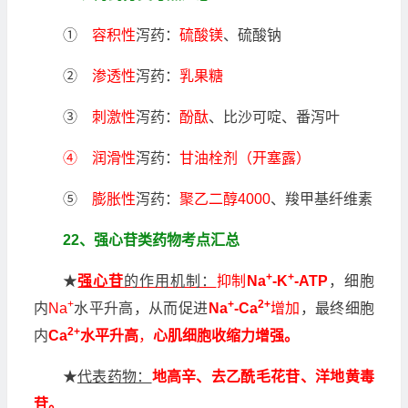
①
容积性
泻药：
硫酸镁
、硫酸钠
②
渗透性
泻药：
乳果糖
③
刺激性
泻药：
酚酞
、比沙可啶、番泻叶
④ 润滑性
泻药：
甘油栓剂（开塞露）
⑤
膨胀性
泻药：
聚乙二醇4000
、羧甲基纤维素
22、强心苷类药物考点汇总
+
+
★
强心苷
的作用机制：
抑制
Na
-K
-ATP
，细胞
+
+
2+
内
Na
水平升高，从而促进
Na
-Ca
增加
，最终细胞
2+
内
Ca
水平升高
，
心肌细胞收缩力增强。
★
代表药物：
地高辛、去乙酰毛花苷、洋地黄毒
苷。