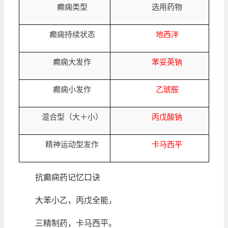
癫痫类型
选用药物
癫痫持续状态
地西泮
癫痫大发作
苯妥英钠
癫痫小发作
乙琥胺
混合型（大＋小）
丙戊酸钠
精神运动型发作
卡马西平
抗癫痫药记忆口诀
大苯小乙，丙戊全能，
三精制药，卡马西平。