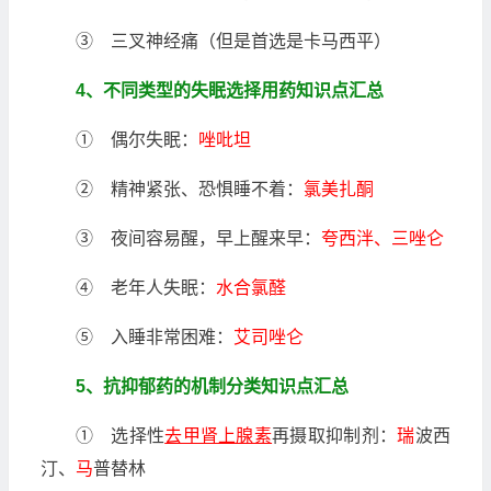
③ 三叉神经痛（但是首选是卡马西平）
4、不同类型的失眠选择用药知识点汇总
① 偶尔失眠：
唑吡坦
② 精神紧张、恐惧睡不着：
氯美扎酮
③ 夜间容易醒，早上醒来早：
夸西泮、三唑仑
④ 老年人失眠：
水合氯醛
⑤ 入睡非常困难：
艾司唑仑
5、抗抑郁药的机制分类知识点汇总
① 选择性
去甲肾上腺素
再摄取抑制剂：
瑞
波西
汀、
马
普替林