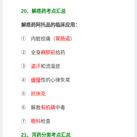
20、解痉药考点汇总
解痉药阿托品的临床应用：
① 内脏绞痛（
胃肠道
）
② 全身
麻醉前
给药
③
盗汗
和流涎症
④
缓慢
性的心律失常
⑤
抗休克
⑥ 解救
有机磷
中毒
⑦
眼科
检查
21、泻药分类考点汇总