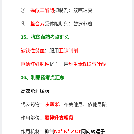
③
磷酸二酯酶
抑制剂：双嘧达莫
④
整合素
受体阻断剂：替罗非班
35、抗贫血药考点汇总
缺铁性贫血
：服用
亚铁制剂
巨幼红细胞性
贫血：用
维生素B12与叶酸
36、利尿药考点汇总
高效能利尿药
代表药物：
呋塞米
、
布美他尼、依他尼酸
作用部位：
髓袢升支粗段
+
+
-
作用机制：
抑制
Na
-K
-2 Cl
同向转运子