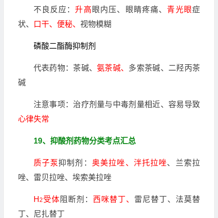
不良反应：
升高
眼内压、眼睛疼痛、
青光眼
症
状、
口干、便秘、
视物模糊
磷酸二酯酶抑制剂
代表药物：茶碱、
氨茶碱、
多索茶碱、二羟丙茶
碱
注意事项：治疗剂量与中毒剂量相近、容易导致
心律失常
19、抑酸剂药物分类考点汇总
质子泵
抑制剂：
奥美拉唑、泮托拉唑
、兰索拉
唑、雷贝拉唑、埃索美拉唑
H
受体
阻断剂：
西咪替丁、
雷尼替丁、法莫替
2
丁、尼扎替丁