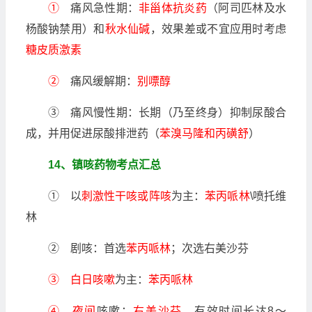
①
痛风急性期：
非甾体抗炎药
（阿司匹林及水
杨酸钠禁用）和
秋水仙碱
，效果差或不宜应用时考虑
糖皮质激素
②
痛风缓解期：
别嘌醇
③ 痛风慢性期：长期（乃至终身）抑制尿酸合
成，并用促进尿酸排泄药（
苯溴马隆和丙磺舒
）
14、镇咳药物考点汇总
① 以
刺激性干咳或阵咳
为主：
苯丙哌林
\喷托维
林
② 剧咳：首选
苯丙哌林
；次选右美沙芬
③ 白日咳嗽
为主：
苯丙哌林
④ 夜间
咳嗽：
右美沙芬
，有效时间长达8～