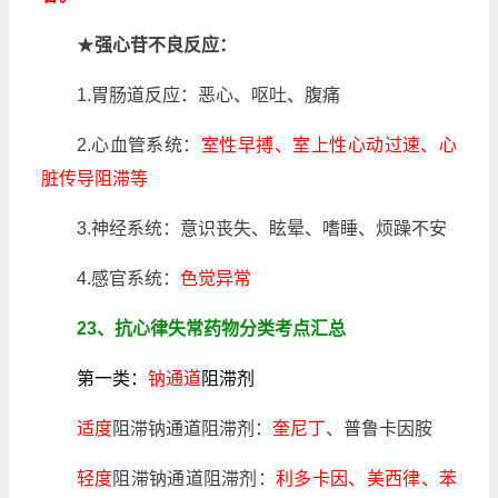
★
强心苷不良反应：
1.胃肠道反应：恶心、呕吐、腹痛
2.心血管系统：
室性早搏、室上性心动过速、心
脏传导阻滞等
3.神经系统：意识丧失、眩晕、嗜睡、烦躁不安
4.感官系统：
色觉异常
23、抗心律失常药物分类考点汇总
第一类：
钠通道
阻滞剂
适度
阻滞钠通道阻滞剂：
奎尼丁
、普鲁卡因胺
轻度
阻滞钠通道阻滞剂：
利多卡因、美西律、苯