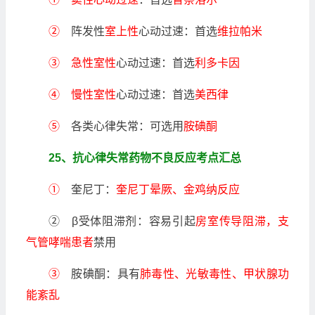
②
阵发性
室上性
心动过速：首选
维拉帕米
③ 急性室性
心动过速：首选
利多卡因
④ 慢性室性
心动过速：首选
美西律
⑤
各类心律失常：可选用
胺碘酮
25、抗心律失常药物不良反应考点汇总
①
奎尼丁：
奎尼丁晕厥、金鸡纳反应
② β受体阻滞剂：容易引起
房室传导阻滞，支
气管哮喘患者
禁用
③
胺碘酮：具有
肺毒性、光敏毒性、甲状腺功
能紊乱