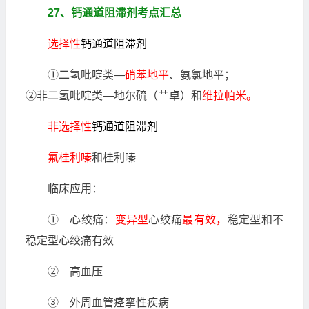
27、钙通道阻滞剂考点汇总
选择性
钙通道阻滞剂
①二氢吡啶类—
硝苯地平
、氨氯地平；
②非二氢吡啶类—地尔硫（艹卓）和
维拉帕米。
非选择性
钙通道阻滞剂
氟桂利嗪
和桂利嗪
临床应用：
① 心绞痛：
变异型
心绞痛
最有效，
稳定型和不
稳定型心绞痛有效
② 高血压
③ 外周血管痉挛性疾病