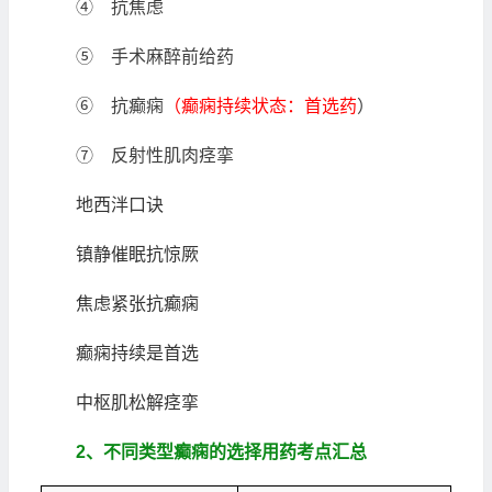
④ 抗焦虑
⑤ 手术麻醉前给药
⑥ 抗癫痫
（癫痫持续状态：首选药
）
⑦ 反射性肌肉痉挛
地西泮口诀
镇静催眠抗惊厥
焦虑紧张抗癫痫
癫痫持续是首选
中枢肌松解痉挛
2、不同类型癫痫的选择用药考点汇总