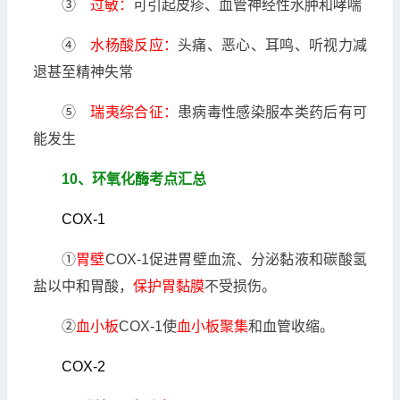
③
过敏：
可引起皮疹、血管神经性水肿和哮喘
④
水杨酸反应：
头痛、恶心、耳鸣、听视力减
退甚至精神失常
⑤
瑞夷综合征：
患病毒性感染服本类药后有可
能发生
10、环氧化酶考点汇总
COX-1
①
胃壁
COX-1促进胃壁血流、分泌黏液和碳酸氢
盐以中和胃酸，
保护胃黏膜
不受损伤。
②
血小板
COX-1使
血小板聚集
和血管收缩。
COX-2