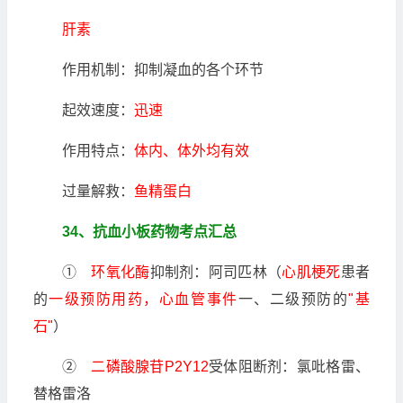
肝素
作用机制：抑制凝血的各个环节
起效速度：
迅速
作用特点：
体内、体外均有效
过量解救：
鱼精蛋白
34、抗血小板药物考点汇总
①
环氧化酶
抑制剂：阿司匹林（
心肌梗死
患者
的
一级预防用药，心血管事件
一、二级预防的
"基
石"
）
②
二磷酸腺苷P2Y12
受体阻断剂：氯吡格雷、
替格雷洛