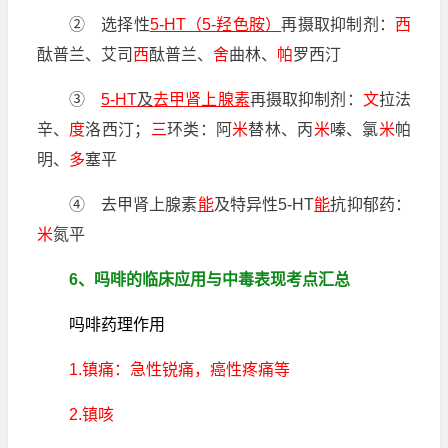
② 选择性
5-HT（5-羟色胺）
再摄取抑制剂：
西
酞普兰、艾司
西
酞普兰、
舍
曲林、
帕
罗西汀
③
5-HT
及
去甲肾上腺素
再摄取抑制剂：
文
拉法
辛、
度
洛西汀；
三
环类：阿
米
替林、丙
米
嗪、氯
米
帕
明、
多
塞平
④ 去甲肾上腺素
能
及特异性5-HT
能
抗抑郁药：
米
氮平
6、吗啡的临床应用与中毒表现考点汇总
吗啡药理作用
1.镇痛：急性锐痛，癌性疼痛等
2.镇咳