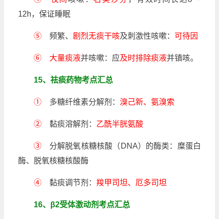
12h，保证睡眠
⑤
频繁、
剧烈无痰干咳
及刺激性咳嗽：
可待因
⑥ 大量痰液
并咳嗽：应
及时排除痰液
并镇咳。
15、祛痰药物考点汇总
①
多糖纤维素分解剂：
溴己新、氨溴索
②
黏痰溶解剂：
乙酰半胱氨酸
③
分解脱氧核糖核酸（DNA）的酶类：糜蛋白
酶、脱氧核糖核酸酶
④
黏痰调节剂：
羧甲司坦、厄多司坦
16、β2受体激动剂考点汇总