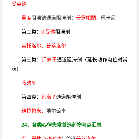
妥英钠
重度
阻滞钠通道阻滞剂：
普罗帕酮
、氟卡尼
第二类：
β 受体
阻滞剂
美托洛尔、普萘洛尔
第三类：
钾离子
通道阻滞剂（延长动作电位时常
药）
胺碘酮
第四类：
钙离子
通道阻滞剂
维拉帕米、
地尔硫卓
24、各类心律失常首选药物考点汇总
① 窦性心动过速
：首选
普萘洛尔