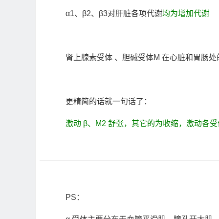
α1、β2、β3对肝脏各项代谢
均为增加代谢
肾上腺素受体 、胆碱受体M 在心脏和胃肠
更精简的话就一句话了：
激动 β、M2 舒张，其它的为收缩，激动各
PS：