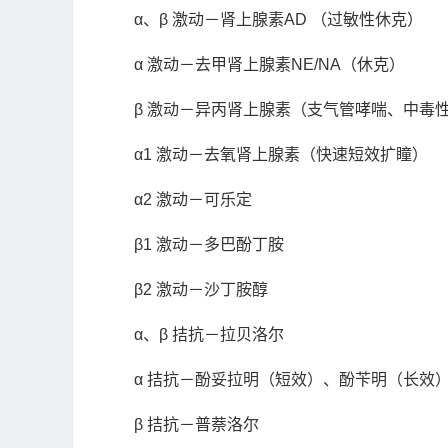
α、β 激动－肾上腺素AD （过敏性休克）
α 激动－去甲肾上腺素NE/NA（休克）
β 激动－异丙肾上腺素（支气管哮喘、中毒
α1 激动－去氧肾上腺素（快速短效扩瞳）
α2 激动－可乐定
β1 激动－多巴酚丁胺
β2 激动－沙丁胺醇
α、β 拮抗－拉贝洛尔
α 拮抗－酚妥拉明（短效）、酚苄明（长效
β 拮抗－普萘洛尔