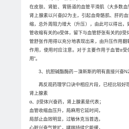
在皮肤、肾脏、胃肠道的血管平滑肌（大多数血
肾上腺素以兴奋β2为主，引起血骨骼肌、肝的
缩，总外周阻力增大（升压），由此可以得出，
管收缩有关的α受体，留下与血管舒张有关的β受
管舒张作用得以充分地表现出来，由升压作用翻
作用，使用时应注意。对于主要作用于血管α受
用”。
3、抗胆碱酯酶药－溴新斯的明有直接兴奋N
再反观药理学口诀中相应片段，已经比较好
肾上腺素
α、β受体兴奋药，肾上腺素是代表；
血管收缩血压升，局麻用它延时间，
局部止血效明显，过敏休克当首选，
心脏兴奋气管扩，哮喘持续它能缓，