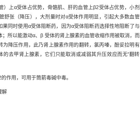
管）上α受体占优势，骨骼肌、肝的血管上β2受体占优势，小剂
血管舒张（降压），大剂量时对α受体作用明显，引起大多数血管
如果同时使用α受体阻断药，因为α受体阻断药选择性地阻断了与
体；所以能激动α、β 受体的肾上腺素的血管收缩作用被取消，而
转为降压作用，此乃肾上腺素作用的翻转，氯丙嗪，酚妥拉明有
体的去甲肾上腺素，它们只能取消或减弱其升压效应而无“翻转
2的作用，可用于筒箭毒碱中毒。
理解