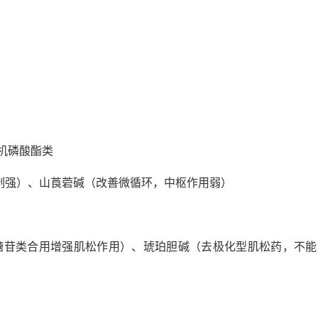
机磷酸酯类
制强）、山莨菪碱（改善微循环，中枢作用弱）
基糖苷类合用增强肌松作用）、琥珀胆碱（去极化型肌松药，不能