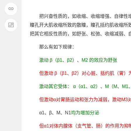
把兴奋性质的，如收缩、收缩增强、自律性
瞳孔开大肌收缩所致的散瞳，瞳孔括约肌收缩所
把其它相反性质的，如舒张、松弛、收缩减弱、自
那么有如下规律：
激动 β（β1、β2）、M2 的效应为舒张
但激动 β（β1、β2）对心脏、括约肌（胃）
激动其它受体： α（α1、α2）、M（M、M
但激动α对胃肠运动和张力为减弱，激动M3
α1、β、M、N1
均为增加分泌
但α1对体内腺体（支气管、肠）的作用为抑