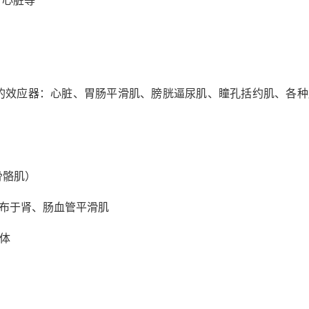
、心脏等
的效应器：心脏、胃肠平滑肌、膀胱逼尿肌、瞳孔括约肌、各种
骨骼肌）
要分布于肾、肠血管平滑肌
体