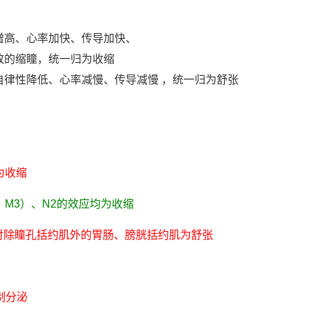
增高、心率加快、传导加快、
致的缩瞳，统一归为收缩
律性降低、心率减慢、传导减慢 ，统一归为舒张
为收缩
1、M3）、N2的效应均为收缩
对除瞳孔括约肌外的胃肠、膀胱括约肌为舒张
制分泌