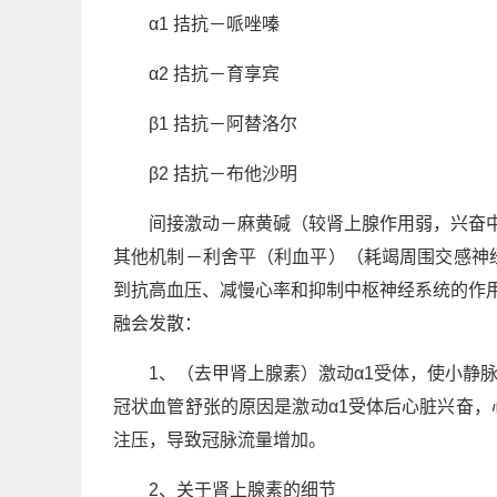
α1 拮抗－哌唑嗪
α2 拮抗－育享宾
β1 拮抗－阿替洛尔
β2 拮抗－布他沙明
间接激动－麻黄碱（较肾上腺作用弱，兴奋
其他机制－利舍平（利血平）（耗竭周围交感神经
到抗高血压、减慢心率和抑制中枢神经系统的作
融会发散：
1、（去甲肾上腺素）激动α1受体，使小静
冠状血管舒张的原因是激动α1受体后心脏兴奋
注压，导致冠脉流量增加。
2、关于肾上腺素的细节