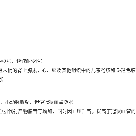
中枢强，快速耐受性）
末梢的肾上腺素，心、脑及其他组织中的儿茶酚胺和 5-羟色胺
用）
脉、小动脉收缩，但使冠状血管舒张
，心肌代射产物腺苷等增加，同时因血压升高，提高了冠状血管的