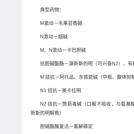
典型药物：
M激动－毛果芸香碱
N激动－烟碱
M、N激动－卡巴胆碱
抗胆碱酯酶－溴新斯的明（可兴奋N2）、有
M 拮抗－阿托品、东莨菪碱（中枢、腺体抑
N1 拮抗－美卡拉明
N2 拮抗－筒箭毒碱（口服不吸收，与氨
新斯的明解救）
胆碱酯酶复活－氯解磷定