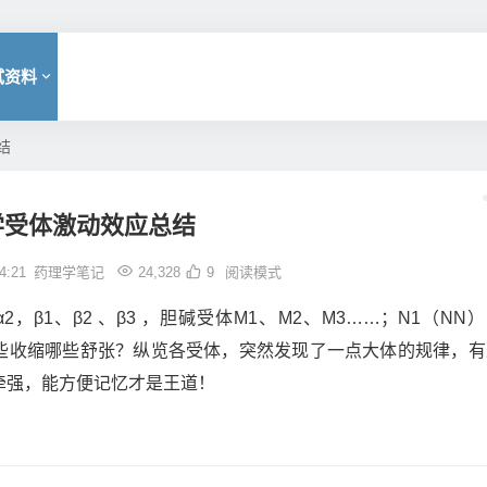
试资料
结
学受体激动效应总结
4:21
药理学笔记
24,328
9
阅读模式
β1、β2 、β3 ，胆碱受体M1、M2、M3……；N1（NN
哪些收缩哪些舒张？纵览各受体，突然发现了一点大体的规律，有
牵强，能方便记忆才是王道！