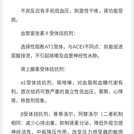
不良反应有手机低血压，刺激性干咳，肾功能受
损。
血管紧张素Ⅱ受体拮抗剂：
选择性阻断AT1受体，与ACEI不同点：尚能促进
尿酸排泄，不引起咳嗽及血管神经性水肿。
肾上腺素受体拮抗剂：
α1受体拮抗剂，哌唑嗪，对血脂和血糖代谢有
利。首次给药可致严重的直立性低血压，晕厥，心悸
等，称首剂现象。
β受体拮抗剂，普萘洛尔，阿替洛尔（二者机制
相同：减少心排出量，抑制肾素分泌，降低外周交感
神经活性，中枢降压作用，改变压力感受器的敏感