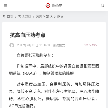
临药狗
首页
考试资料
药理学笔记
正文
抗高血压药考点
2017年4月13日 11:16:00
阅读模式
5,495
血管紧张素酶抑制剂：
抑制循环中、局部组织中的肾素血管紧张素醛固
酮系统（RAAS），抑制缓激肽的降解。
对中重度高血压，合用利尿药，可加强降压效
果，降低不良反应。对伴有左心室肥厚，左心功能障
碍，急性心肌梗死，糖尿病、肾病的高血压患者，
ACEI是首选药。