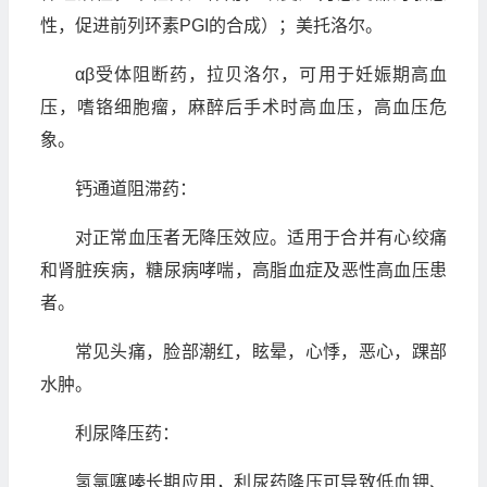
性，促进前列环素PGI的合成）；美托洛尔。
αβ受体阻断药，拉贝洛尔，可用于妊娠期高血
压，嗜铬细胞瘤，麻醉后手术时高血压，高血压危
象。
钙通道阻滞药：
对正常血压者无降压效应。适用于合并有心绞痛
和肾脏疾病，糖尿病哮喘，高脂血症及恶性高血压患
者。
常见头痛，脸部潮红，眩晕，心悸，恶心，踝部
水肿。
利尿降压药：
氢氯噻嗪长期应用，利尿药降压可导致低血钾、