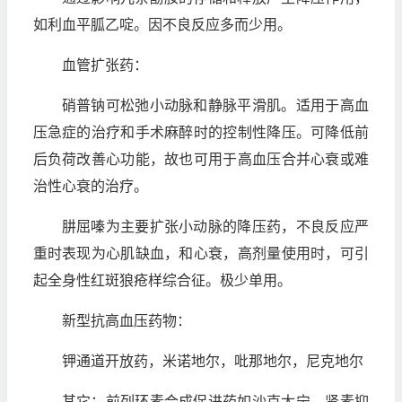
如利血平胍乙啶。因不良反应多而少用。
血管扩张药：
硝普钠可松弛小动脉和静脉平滑肌。适用于高血
压急症的治疗和手术麻醉时的控制性降压。可降低前
后负荷改善心功能，故也可用于高血压合并心衰或难
治性心衰的治疗。
肼屈嗪为主要扩张小动脉的降压药，不良反应严
重时表现为心肌缺血，和心衰，高剂量使用时，可引
起全身性红斑狼疮样综合征。极少单用。
新型抗高血压药物：
钾通道开放药，米诺地尔，吡那地尔，尼克地尔
其它：前列环素合成促进药如沙克太宁，肾素抑