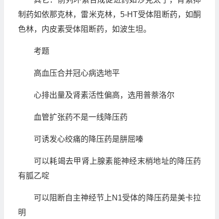
制药如依那克林，雷米克林，5-HT受体阻断药，如酮
色林，内皮素受体阻断药，如波生坦。
考题
高血压合并冠心病选地平
心排出量及肾素活性偏高，选用普萘洛尔
血管扩张药不是一线降压药
可诱发心绞痛的降压药是肼屈嗪
可以耗竭去甲肾上腺素能神经末梢地址的降压药
有胍乙啶
可以阻断自主神经节上N1受体的降压药是美卡拉
明