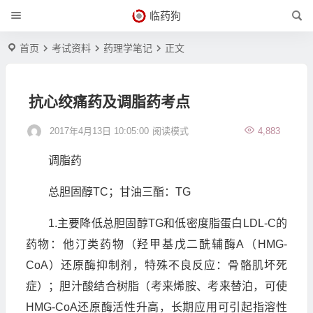
临药狗
首页
考试资料
药理学笔记
正文
抗心绞痛药及调脂药考点
2017年4月13日 10:05:00
阅读模式
4,883
调脂药
总胆固醇TC；甘油三酯：TG
1.主要降低总胆固醇TG和低密度脂蛋白LDL-C的
药物：他汀类药物（羟甲基戊二酰辅酶A（HMG-
CoA）还原酶抑制剂，特殊不良反应：骨骼肌坏死
症）；胆汁酸结合树脂（考来烯胺、考来替泊，可使
HMG-CoA还原酶活性升高，长期应用可引起指溶性