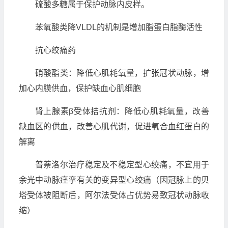
硫酸多糖属于保护动脉内皮样。
苯氧酸类降VLDL的机制是增加脂蛋白脂酶活性
抗心绞痛药
硝酸酯类：降低心肌耗氧量，扩张冠状动脉，增
加心内膜供血，保护缺血心肌细胞
肾上腺素β受体拮抗剂：降低心肌耗氧量，改善
缺血区的供血，改善心肌代谢，促进氧合血红蛋白的
解离
普萘洛尔治疗稳定及不稳定型心绞痛，不宜用于
余光中动脉痉挛有关的变异型心绞痛（因冠脉上的贝
塔受体被阻断后，阿尔法受体占优势易致冠状动脉收
缩）