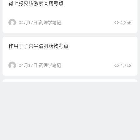
肾上腺皮质激素类药考点
04月17日
药理学笔记
4,256
作用于子宫平滑肌药物考点
04月17日
药理学笔记
4,712
抗组胺药考点
04月16日
未分类
4,674
呼吸系统药理考点